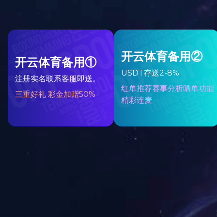
规模大 品种繁多
2010年，注册资本9000万元，厂区面积1200平
公司成立于
米，广泛应用于燃气、冶金、造船、新能源等行业。