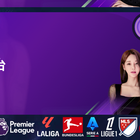
总经理致辞
公司简
普利莱（天津）燃气设备有限
1200平米。是专业生产燃气
新技术企业。产品广泛应用于燃
造燃气行业领跑者”作为企业发
编写了1项国家标准及4项行业
我公司还是燃气加臭行业内成功申
企业，由平安保险公司承保“产品