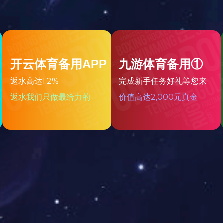
目前公司在四川、东北、华
应，24小时内到现场的快速、
给你选择我们的理由-优势保障
规模
技术