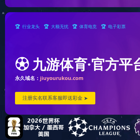
开云篮球_开云(中国)