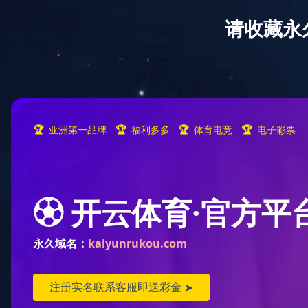
服务热线：400-651-0119
首页