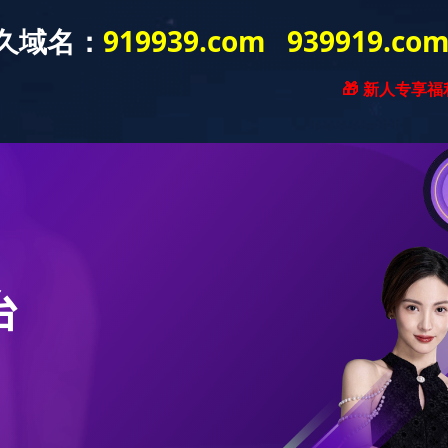
开云篮球_开云(中
产品目录
技术支持
国)