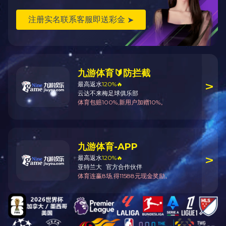
感谢您在过去的时光里对普利莱燃气的关注与支持，感谢您对我们所有工作的
理解和肯定，我公司将于11月4日-11月6日参加2020年中国国际燃气、供热技
术与设备会，展位C81。我们诚挚邀请您的莅临！！
总经理致辞
公司简介
我们的业绩
企业文化
公司架构
公众号二维码
版权所有：普利莱(天津)燃气设备有限公司
Pulily (Tianjin)Gas Equipment Co.,Ltd.
备案号：
津ICP备12006063号-1
技术支持：
东方网景